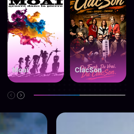
Moaï
ClacSon