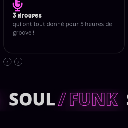
3 groupes
qui ont tout donné pour 5 heures de
groove !
S
SOUL
/
FUNK